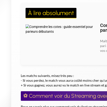
À lire absolument
Com
par
Maît
pari
vos 
Les matchs suivants, misez très peu
:
- Si vous perdez, le match vous aura coûté moins cher qu'
+
Si vous gagnez, vous aurez vu le match en live stream et g
⚽ Comment voir du Streaming avec
Pour en savoir plus sur comment voir du foot en streaming vi