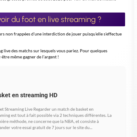
ir du foot en live streaming ?
 non frappées d'une interdiction de jouer puisqu'elle s'effectue
g live des matchs sur lesquels vous pariez. Pour quelques
t-être même gagner de l'argent !
sket en streaming HD
et Streaming Live Regarder un match de basket en
aming est tout à fait possible via 2 techniques différentes. La
ière méthode, ne concerne que la NBA, et consiste à
nder votre essai gratuit de 7 jours sur le site du...