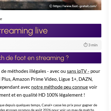
ve
treaming live
⏱️ 3 min
 de foot en streaming ?
, de méthodes illégales - avec ou
sans ipTV -
pour
al Plus, Amazon Prime Video, Ligue 1+, DAZN,
cependant avec
notre méthode peu connue
voir
ment et en qualité HD
100% légalement !
 que depuis quelques temps,
Canal+ casse les prix
pour gagner de
r des grosses promos de août 2026 pour voir un max de matchs