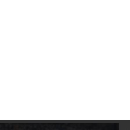
aming
Meilleur jeu de foot gratuit
Pari