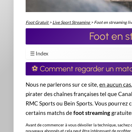
Foot Gratuit
>
Live Sport Streaming
>
Foot en streaming li
Foot en s
☰ Index
⚽ Comment regarder un match
Nous ne parlerons sur ce site,
en aucun cas
pirater des chaînes françaises tel que Can
RMC Sports ou Bein Sports. Vous pourrez 
certains
matchs de
foot streaming
gratuite
Avant de commencer à vous dévoiler la technique, sachez
nouveaux abonnés et cela peut être intéressant de profite