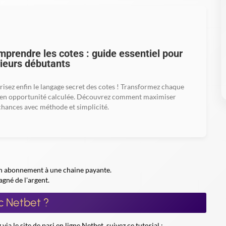
prendre les cotes : guide essentiel pour
ieurs débutants
risez enfin le langage secret des cotes ! Transformez chaque
 en opportunité calculée. Découvrez comment maximiser
chances avec méthode et simplicité.
un abonnement à une chaine payante.
agné de l'argent.
 Netbet ?
a le site de pari en ligne Netbet, suivez ce tutorial :