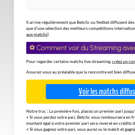
Il arrive régulièrement que Betclic ou Netbet diffusent des
que d'une sélection des meilleurs compétitions internation
aux matchs
}
⚽ Comment voir du Streaming avec 
Pour regarder certains matchs live streaming,
créez un com
Assurez-vous au préalable que la rencontre est bien diffus
Voir les matchs diffu
Notre truc : La première fois, placez un premier pari jusqu
+ Si vous perdez votre pari, Betclic vous remboursera en fr
montant égal à votre premier pari sera reversé en crédits d
+ Si vous gagnez votre pari, vous aurez vu le match et gagné