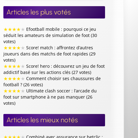
Articles les plus votés
★
★
★
★
★
Efootball mobile : pourquoi ce jeu
séduit les amateurs de simulation de foot (30
votes)
★
★
★
★
★
Score! match : affrontez d’autres
joueurs dans des matchs de foot rapides (29
votes)
★
★
★
★
★
Score! hero : découvrez un jeu de foot
addictif basé sur les actions clés (27 votes)
★
★
★
★
★
Comment choisir ses chaussures de
football ? (26 votes)
★
★
★
★
★
Ultimate clash soccer : l’arcade du
foot sur smartphone à ne pas manquer (26
votes)
Articles les mieux notés
★
★
★
★
★
Combiné avec assurance sur betclic :