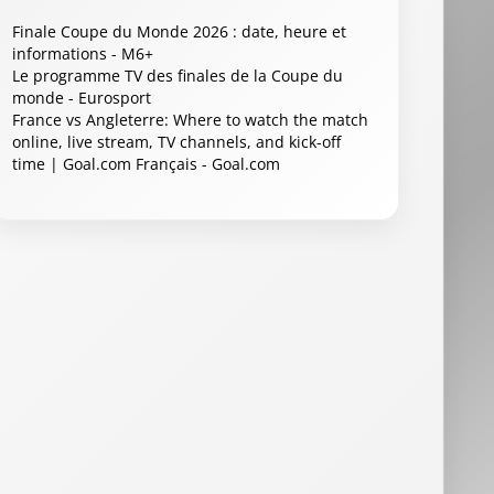
Finale Coupe du Monde 2026 : date, heure et
informations - M6+
Le programme TV des finales de la Coupe du
monde - Eurosport
France vs Angleterre: Where to watch the match
online, live stream, TV channels, and kick-off
time | Goal.com Français - Goal.com