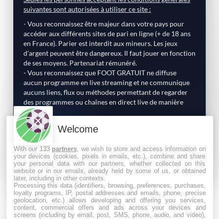
suivantes sont autorisées à utiliser ce site :
- Vous reconnaissez être majeur dans votre pays pour
accéder aux différents sites de pari en ligne (+ de 18 ans
en France). Parier est interdit aux mineurs. Les jeux
d’argent peuvent être dangereux. Il faut jouer en fonction
de ses moyens. Partenariat rémunéré.
- Vous reconnaissez que FOOT GRATUIT ne diffuse
aucun programme en live streaming et ne communique
aucuns liens, flux ou méthodes permettant de regarder
des programmes ou chaînes en direct live de manière
illégale.
Welcome
Liens d’affiliation
Partenariats rémunérés
With our 133
partners
, we wish to store and access information on
Avis indépendant
your devices (cookies, pixels in emails, etc.), combine and share
your personal data with our partners, whether collected on this
website or in our emails, already held by some of us, or obtained
later, including in other contexts.
Processing this data (identifiers, browsing, preferences, purchases,
loyalty programs, IP, postal addresses and emails, phone, precise
🔞 Le pari en ligne est interdit aux mineurs (-18 ans en
geolocation, etc.) allows developing and offering you services,
France) et comporte des risques : endettement,
content, commercial offers and ads across your devices and
screens (including by email, post, SMS, phone, audio, and video),
dépendance… En cas de problème, appelez le 09-74-75-