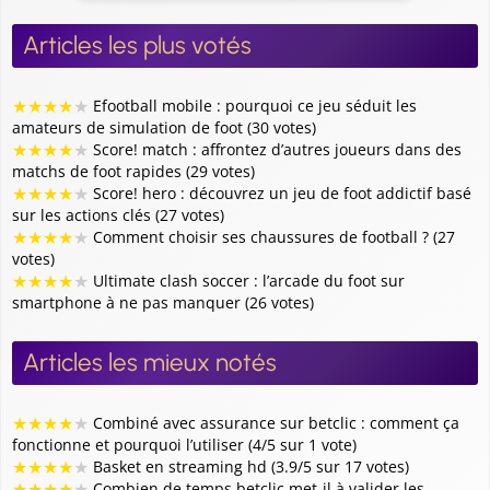
Articles les plus votés
★
★
★
★
★
Efootball mobile : pourquoi ce jeu séduit les
amateurs de simulation de foot (30 votes)
★
★
★
★
★
Score! match : affrontez d’autres joueurs dans des
matchs de foot rapides (29 votes)
★
★
★
★
★
Score! hero : découvrez un jeu de foot addictif basé
sur les actions clés (27 votes)
★
★
★
★
★
Comment choisir ses chaussures de football ? (27
votes)
★
★
★
★
★
Ultimate clash soccer : l’arcade du foot sur
smartphone à ne pas manquer (26 votes)
Articles les mieux notés
★
★
★
★
★
Combiné avec assurance sur betclic : comment ça
fonctionne et pourquoi l’utiliser (4/5 sur 1 vote)
★
★
★
★
★
Basket en streaming hd (3.9/5 sur 17 votes)
★
★
★
★
★
Combien de temps betclic met-il à valider les