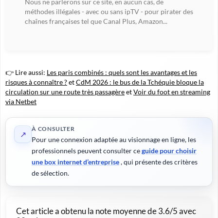
Nous ne parlerons sur ce site, en aucun cas, de
méthodes illégales - avec ou sans ipTV - pour pirater des
chaînes françaises tel que Canal Plus, Amazon...
👉 Lire aussi:
Les paris combinés : quels sont les avantages et les
risques à connaître ?
et
CdM 2026 : le bus de la Tchéquie bloque la
circulation sur une route très passagère
et
Voir du foot en streaming
via Netbet
À CONSULTER
↗
Pour une connexion adaptée au visionnage en ligne, les
professionnels peuvent consulter ce
guide pour choisir
une box internet d’entreprise
, qui présente des critères
de sélection.
Cet article a obtenu la note moyenne de
3.6
/5 avec