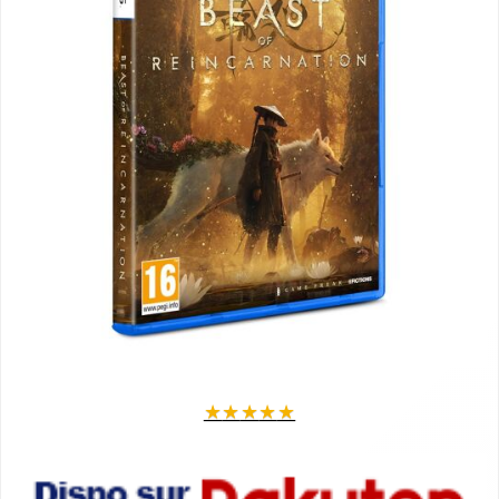
★
★
★
★
★