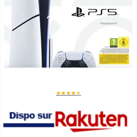
★
★
★
★
★