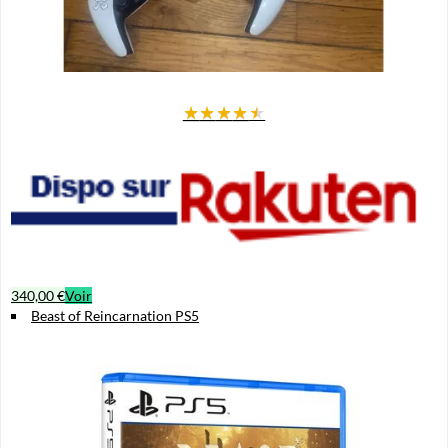
★
★
★
★
★
340,00 €
Voir
Beast of Reincarnation PS5