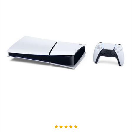
★
★
★
★
★