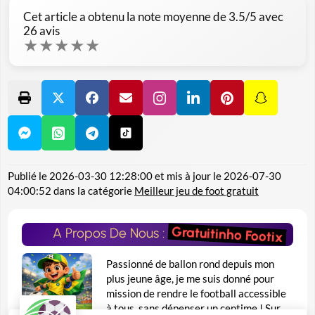
Cet article a obtenu la note moyenne de
3.5
/5 avec
26
avis
★
★
★
★
★
Publié le
2026-03-30 12:28:00
et mis à jour le
2026-07-30
04:00:52
dans la catégorie
Meilleur jeu de foot gratuit
Gratuitinho Footix
A Propos De Nous :
Passionné de ballon rond depuis mon
plus jeune âge, je me suis donné pour
mission de rendre le football accessible
à tous, sans dépenser un centime ! Sur