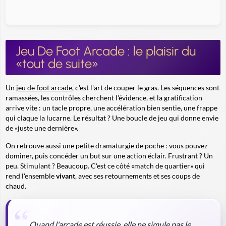
Jeu De Foot Arcade : le plaisir du
«tout de suite»
Un
jeu de foot arcade
, c'est l'art de couper le gras. Les séquences sont
ramassées, les contrôles cherchent l'évidence, et la gratification
arrive vite : un tacle propre, une accélération bien sentie, une frappe
qui claque la lucarne. Le résultat ? Une boucle de jeu qui donne envie
de «juste une dernière».
On retrouve aussi une petite dramaturgie de poche : vous pouvez
dominer, puis concéder un but sur une action éclair. Frustrant ? Un
peu. Stimulant ? Beaucoup. C'est ce côté «match de quartier» qui
rend l'ensemble
vivant
, avec ses retournements et ses coups de
chaud.
Quand l'arcade est réussie, elle ne simule pas le