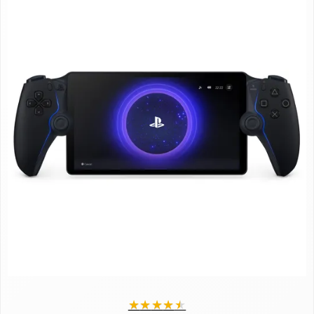
★
★
★
★
★