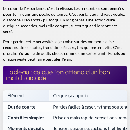
Le cœur de l'expérience, c'est la
vitesse
. Les rencontres sont pensées
pour tenir dans une poche de temps. C'est parfait quand vous voulez
du football «en shots» plutôt qu'un long repas. Une action dure
quelques secondes, mais elle compte, surtout quand le score est
serré.
Pour garder cette nervosité, le jeu mise sur des moments clés :
récupérations hautes, transitions éclairs, tirs qui partent vite. C'est
une chorégraphie de petits chocs, comme une série de mini-duels où
chaque geste peut faire basculer l'élan.
Tableau : ce que l'on attend d'un bon
match arcade
Élément
Ce que ça apporte
Durée courte
Parties faciles à caser, rythme soutenu
Contrôles simples
Prise en main rapide, sensations immé
Moments décisifs
Tension, suspense, «actions highlight»