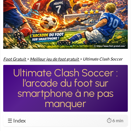
Foot Gratuit
>
Meilleur jeu de foot gratuit
>
Ultimate Clash Soccer
Ultimate Clash Soccer :
l’arcade du foot sur
smartphone à ne pas
manquer
☰ Index
⏱️ 6 min