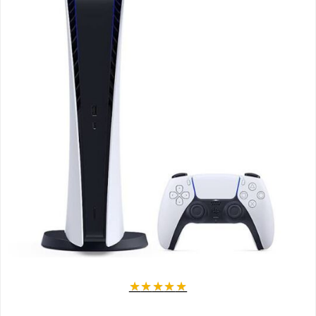
★
★
★
★
★