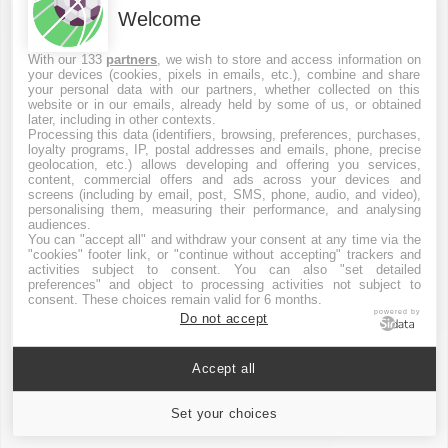
Welcome
Passionné de ballon rond depuis mon
plus jeune âge, je me suis donné pour
With our 133
partners
, we wish to store and access information on
mission de rendre le football accessible
your devices (cookies, pixels in emails, etc.), combine and share
your personal data with our partners, whether collected on this
à tous, sans dépenser un centime ! Sur
website or in our emails, already held by some of us, or obtained
Foot Gratuit, je partage mes astuces,
later, including in other contexts.
bons plans et liens pour profiter des
Processing this data (identifiers, browsing, preferences, purchases,
loyalty programs, IP, postal addresses and emails, phone, precise
meilleurs matchs et actualités foot
geolocation, etc.) allows developing and offering you services,
sans se ruiner. J’adore dénicher les
content, commercial offers and ads across your devices and
screens (including by email, post, SMS, phone, audio, and video),
plateformes gratuites, les streams
personalising them, measuring their performance, and analysing
légaux et toutes les infos pour
audiences.
savourer notre sport favori. Mon
You can "accept all" and withdraw your consent at any time via the
"cookies" footer link, or "continue without accepting" trackers and
objectif : prouver que la passion du foot
activities subject to consent. You can also "set detailed
n’a pas de prix. Rejoignez-moi pour
preferences" and object to processing activities not subject to
consent. These choices remain valid for 6 months.
vibrer ensemble devant les plus belles
powered by
Do not accept
rencontres, gratuitement !
Accept all
Commentaire(s)
Set your choices