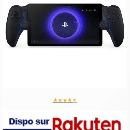
★
★
★
★
★