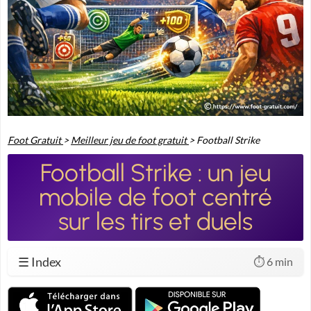
Foot Gratuit
>
Meilleur jeu de foot gratuit
>
Football Strike
Football Strike : un jeu
mobile de foot centré
sur les tirs et duels
☰ Index
⏱️ 6 min