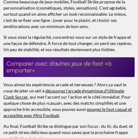
Comme beaucoup de jeux mobiles, Football Strike propose de la
personnalisation (cosmétiques, styles, sensations). C'est agréable,
surtout quand on aime afficher un look reconnaissable. Le mieux,
c'est de se fixer une ligne : jouer pour le plaisir, et choisir ses
améliorations avec un minimum de bon sens.
Si vous visez la régularité, concentrez-vous sur un style de frappe et
une façon de défendre. À force de tout changer, on perd ses repères.
Un peu de stabilité, et vos résultats deviennent plus lisibles.
Comparer avec d'autres jeux de foot «à
emporter»
Vous aimez les expériences arcade et nerveuses ? Alors ça vaut le
coup de jeter un œil à
découvrez l'arcade dynamique d'Ultimate
Clash Soccer
, qui met l'accent sur l'action et le côté immédiat. Pour
quelque chose de plus «casual», avec des matchs simplifiés et une
approche très accessible, vous pouvez aussi
essayez le foot casual et
accessible avec Mini Football
.
Au final, Football Strike se distingue par son focus : du tir, du duel, et
ce petit stress délicieux quand vous savez que la prochaine frappe