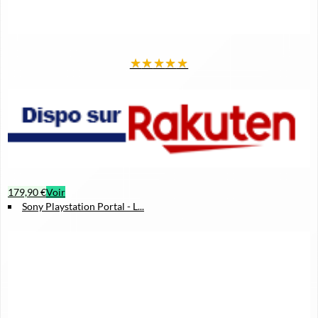
★
★
★
★
★
179,90 €
Voir
Sony Playstation Portal - L...