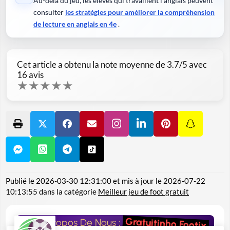
Au-delà du jeu, les élèves qui travaillent l’anglais peuvent
consulter
les stratégies pour améliorer la compréhension
de lecture en anglais en 4e
.
Cet article a obtenu la note moyenne de
3.7
/5 avec
16
avis
★
★
★
★
★
Publié le
2026-03-30 12:31:00
et mis à jour le
2026-07-22
10:13:55
dans la catégorie
Meilleur jeu de foot gratuit
Gratuitinho Footix
A Propos De Nous :