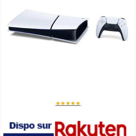
★
★
★
★
★