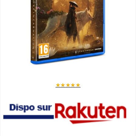
★
★
★
★
★