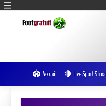
Accueil
Live Sport Stre