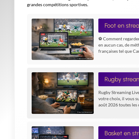
grandes compétitions sportives.
Foot en stre
⚽ Comment regarder u
en aucun cas, de méth
françaises tel que Ca
Rugby stream
Rugby Streaming Live
votre choix, il vous 
août 2026 toutes les 
Basket en s