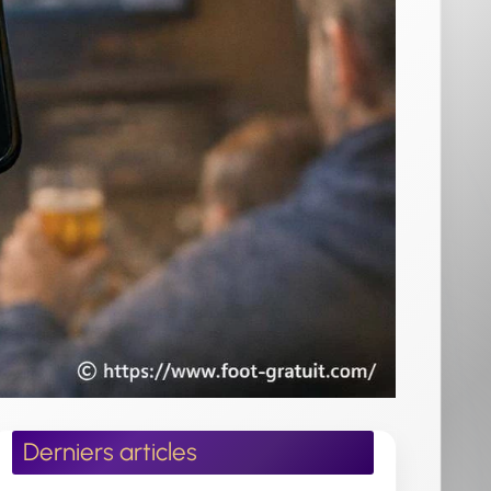
Derniers articles