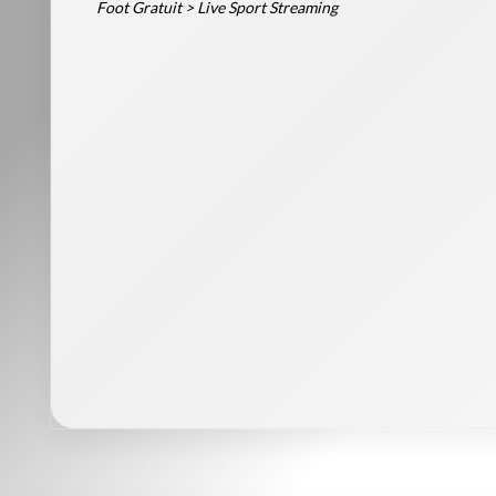
Foot Gratuit
>
Live Sport Streaming