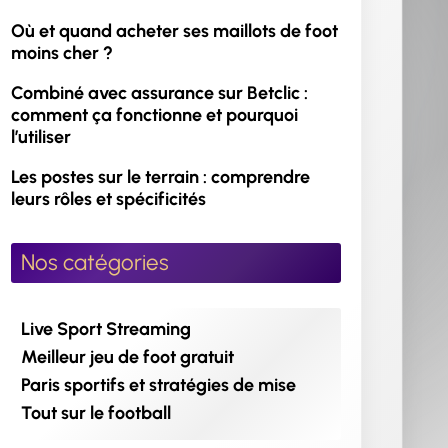
Où et quand acheter ses maillots de foot
moins cher ?
Combiné avec assurance sur Betclic :
comment ça fonctionne et pourquoi
l’utiliser
Les postes sur le terrain : comprendre
leurs rôles et spécificités
Nos catégories
Live Sport Streaming
Meilleur jeu de foot gratuit
Paris sportifs et stratégies de mise
Tout sur le football