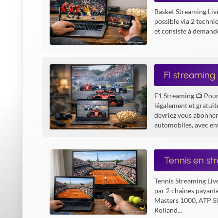
Basket Streaming Live
possible via 2 techn
et consiste à demander
F1 streaming 
F1 Streaming 📺 Pour
légalement et gratuit
devriez vous abonner 
automobiles, avec ent
Tennis en s
Tennis Streaming Live
par 2 chaînes payant
Masters 1000, ATP 5
Rolland...