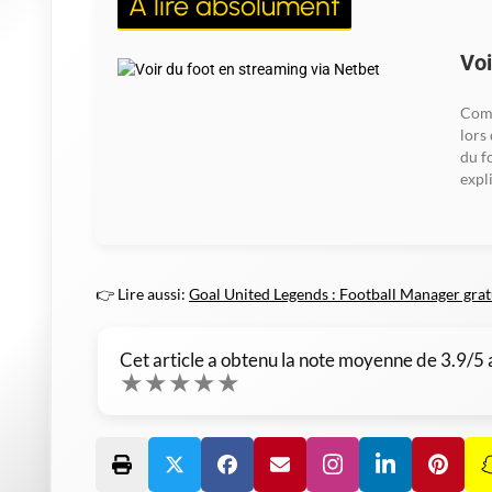
À lire absolument
Voi
Comm
lors
du f
expl
👉 Lire aussi:
Goal United Legends : Football Manager grat
Cet article a obtenu la note moyenne de
3.9
/5
★
★
★
★
★