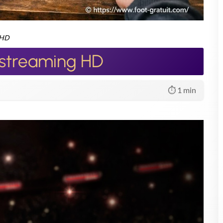
 HD
 streaming HD
⏱️ 1 min