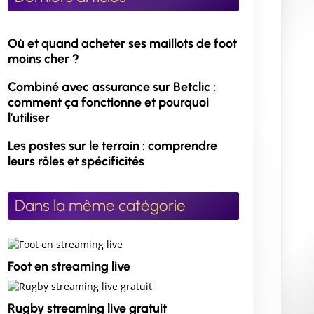
Où et quand acheter ses maillots de foot
moins cher ?
Combiné avec assurance sur Betclic :
comment ça fonctionne et pourquoi
l’utiliser
Les postes sur le terrain : comprendre
leurs rôles et spécificités
Dans la même catégorie
Foot en streaming live
Rugby streaming live gratuit