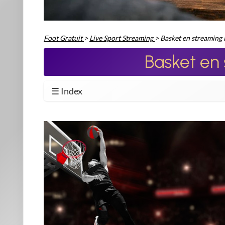
Foot Gratuit
>
Live Sport Streaming
>
Basket en streaming
Basket en
☰ Index