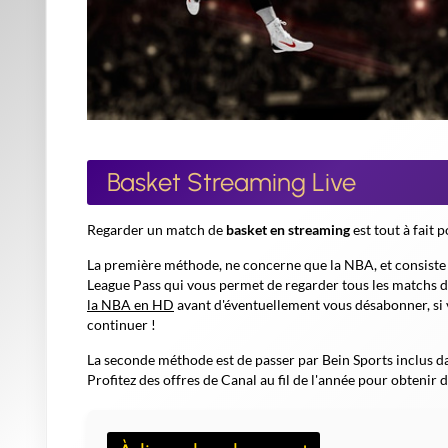
Basket Streaming Live
Regarder un match de
basket en streaming
est tout à fait p
La première méthode, ne concerne que la NBA, et consiste à
League Pass qui vous permet de regarder tous les matchs
la NBA en HD
avant d'éventuellement vous désabonner, si v
continuer !
La seconde méthode est de passer par Bein Sports inclus dan
Profitez des offres de Canal au fil de l'année pour obtenir