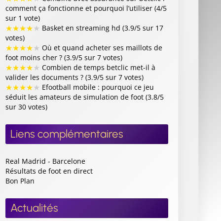
comment ça fonctionne et pourquoi l’utiliser (4/5
sur 1 vote)
★
★
★
★
★
Basket en streaming hd (3.9/5 sur 17
votes)
★
★
★
★
★
Où et quand acheter ses maillots de
foot moins cher ? (3.9/5 sur 7 votes)
★
★
★
★
★
Combien de temps betclic met-il à
valider les documents ? (3.9/5 sur 7 votes)
★
★
★
★
★
Efootball mobile : pourquoi ce jeu
séduit les amateurs de simulation de foot (3.8/5
sur 30 votes)
Liens complémentaires
Real Madrid - Barcelone
Résultats de foot en direct
Bon Plan
Actualités