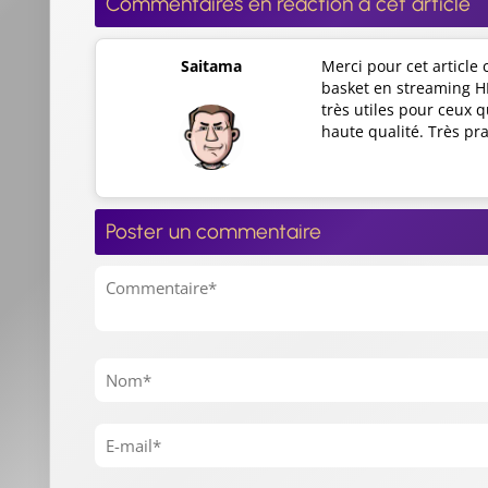
Commentaires en réaction à cet article
Saitama
Merci pour cet article 
basket en streaming HD
très utiles pour ceux q
haute qualité. Très pra
Poster un commentaire