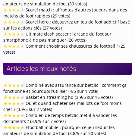
amateurs de simulation de foot (30 votes)
★
★
★
★
★
Score! match : affrontez d’autres joueurs dans des
matchs de foot rapides (29 votes)
★
★
★
★
★
Score! hero : découvrez un jeu de foot addictif basé
sur les actions clés (27 votes)
★
★
★
★
★
Ultimate clash soccer : l’arcade du foot sur
smartphone à ne pas manquer (26 votes)
★
★
★
★
★
Comment choisir ses chaussures de football ? (25
votes)
Articles les mieux notés
★
★
★
★
★
Combiné avec assurance sur betclic : comment ça
fonctionne et pourquoi l’utiliser (4/5 sur 1 vote)
★
★
★
★
★
Basket en streaming hd (3.9/5 sur 16 votes)
★
★
★
★
★
Où et quand acheter ses maillots de foot moins
cher ? (3.9/5 sur 7 votes)
★
★
★
★
★
Combien de temps betclic met-il à valider les
documents ? (3.9/5 sur 7 votes)
★
★
★
★
★
Efootball mobile : pourquoi ce jeu séduit les
amateurs de simulation de foot (3.8/5 sur 30 votes)