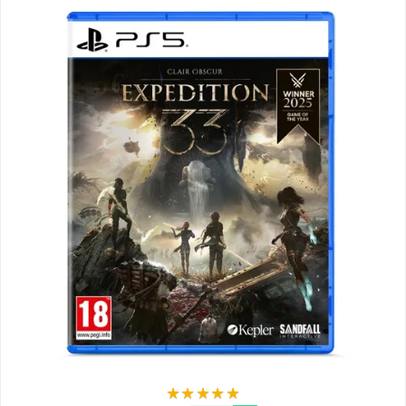
★
★
★
★
★