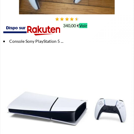
★
★
★
★
★
340,00 €
Voir
Console Sony PlayStation 5 ...