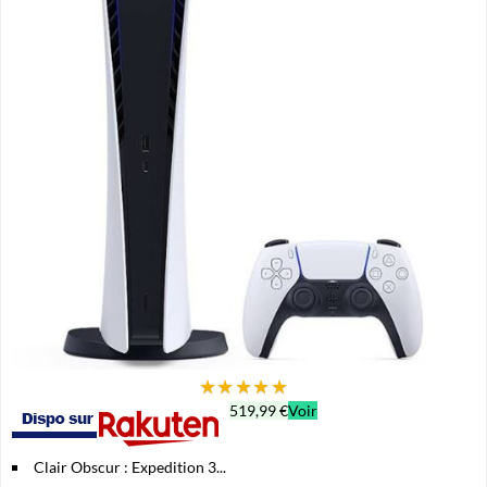
★
★
★
★
★
519,99 €
Voir
Clair Obscur : Expedition 3...