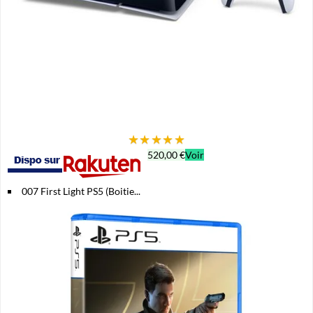
★
★
★
★
★
520,00 €
Voir
007 First Light PS5 (Boitie...