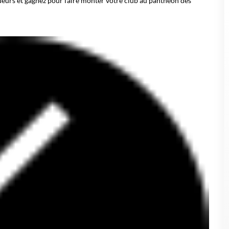
oueurs et gagnez pour faire monter votre club au panthéon des