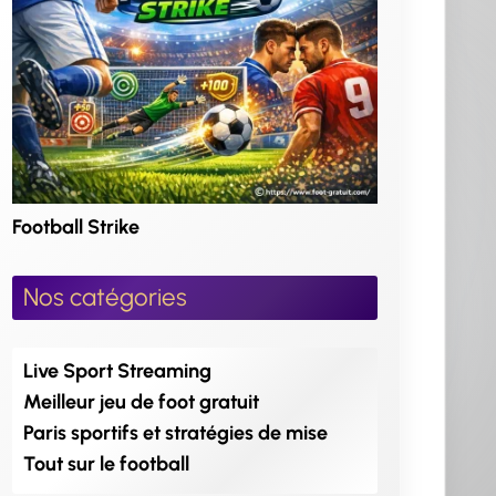
Football Strike
Nos catégories
Live Sport Streaming
Meilleur jeu de foot gratuit
Paris sportifs et stratégies de mise
Tout sur le football