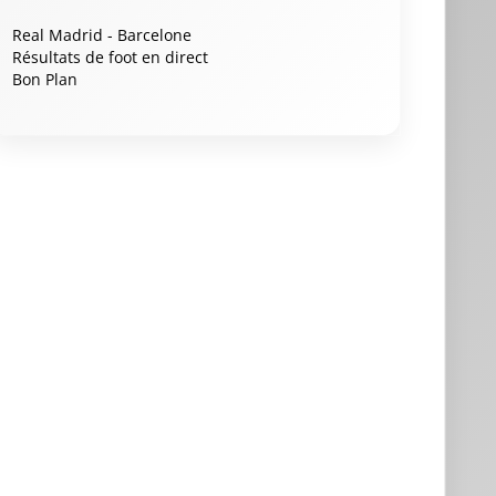
Real Madrid - Barcelone
Résultats de foot en direct
Bon Plan