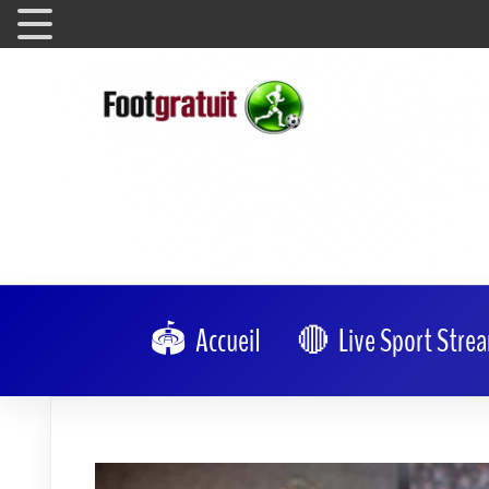
Accueil
Live Sport Stre