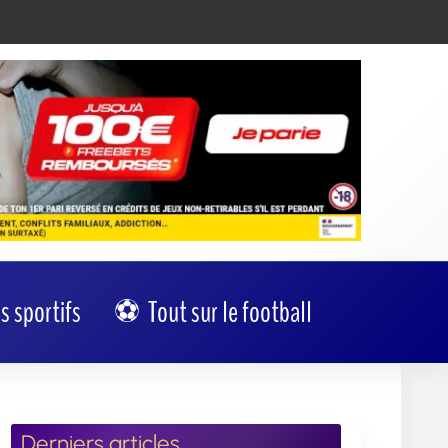
s sportifs
Tout sur le football
Derniers articles