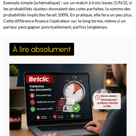
Exemple simple (schématique) : sur un match à trois issues (1/N/2), si
les probabilités «justes» donnaient des cotes parfaites, la somme des
probabilités implicites ferait 100%. En pratique, elle fera un peu plus.
Cette différence finance l'opérateur sur le long terme, même si un
parieur peut gagner ponctuellement, parfois longtemps.
À lire absolument