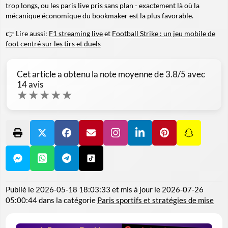
trop longs, ou les paris live pris sans plan - exactement là où la
mécanique économique du bookmaker est la plus favorable.
👉 Lire aussi:
F1 streaming live
et
Football Strike : un jeu mobile de
foot centré sur les tirs et duels
Cet article a obtenu la note moyenne de
3.8
/5 avec
14
avis
★
★
★
★
★
Publié le
2026-05-18 18:03:33
et mis à jour le
2026-07-26
05:00:44
dans la catégorie
Paris sportifs et stratégies de mise