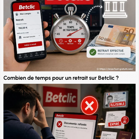
Combien de temps pour un retrait sur Betclic ?