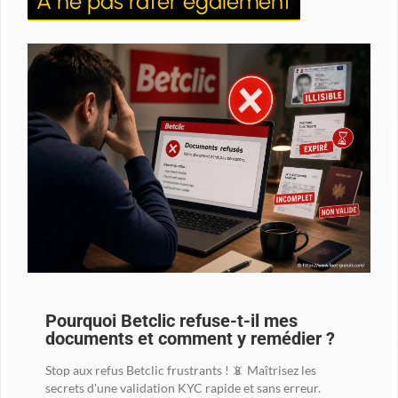
À ne pas rater également
Pourquoi Betclic refuse-t-il mes
documents et comment y remédier ?
Stop aux refus Betclic frustrants ! 📵 Maîtrisez les
secrets d'une validation KYC rapide et sans erreur.