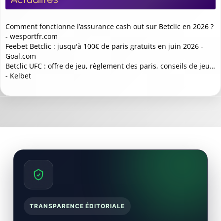
Comment fonctionne l’assurance cash out sur Betclic en 2026 ?
- wesportfr.com
Feebet Betclic : jusqu'à 100€ de paris gratuits en juin 2026 -
Goal.com
Betclic UFC : offre de jeu, règlement des paris, conseils de jeu…
- Kelbet
TRANSPARENCE ÉDITORIALE