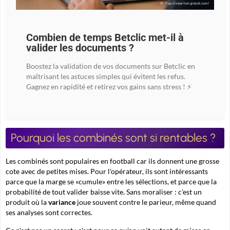
Combien de temps Betclic met-il à
valider les documents ?
Boostez la validation de vos documents sur Betclic en
maîtrisant les astuces simples qui évitent les refus.
Gagnez en rapidité et retirez vos gains sans stress ! ⚡️
Pourquoi les combinés sont si rentables ?
Les combinés sont populaires en football car ils donnent une grosse
cote avec de petites mises. Pour l'opérateur, ils sont intéressants
parce que la marge se «cumule» entre les sélections, et parce que la
probabilité de tout valider baisse vite. Sans moraliser : c'est un
produit où la
variance
joue souvent contre le parieur, même quand
ses analyses sont correctes.