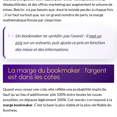
déséquilibrées, et des offres marketing qui augmentent le volume de
mises. Betclic n'a pas besoin que «tout le monde perde» à chaque fois
; il lui faut surtout que, sur un grand nombre de paris, la marge
mathématique finisse par s'exprimer.
Un bookmaker ne «prédit» pas l'avenir : il
met un
prix
sur un scénario, puis ajuste ce prix en fonction
des mises et des informations.
La marge du bookmaker : l'argent
est dans les cotes
Quand vous voyez une cote, elle reflète une probabilité implicite.
Sauf qu'au lieu d'additionner pile 100% entre toutes les issues
possibles, on dépasse légèrement 100%. Cet «excès» correspond à la
marge bookmaker
. C'est la base la plus stable et la plus vérifiable du
business.