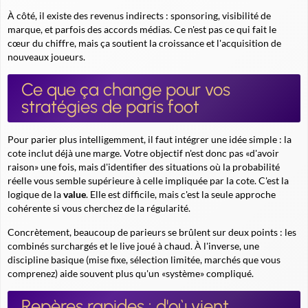
À côté, il existe des revenus indirects : sponsoring, visibilité de
marque, et parfois des accords médias. Ce n'est pas ce qui fait le
cœur du chiffre, mais ça soutient la croissance et l'acquisition de
nouveaux joueurs.
Ce que ça change pour vos
stratégies de paris foot
Pour parier plus intelligemment, il faut intégrer une idée simple : la
cote inclut déjà une marge. Votre objectif n'est donc pas «d'avoir
raison» une fois, mais d'identifier des situations où la probabilité
réelle vous semble supérieure à celle impliquée par la cote. C'est la
logique de la
value
. Elle est difficile, mais c'est la seule approche
cohérente si vous cherchez de la régularité.
Concrètement, beaucoup de parieurs se brûlent sur deux points : les
combinés surchargés et le live joué à chaud. À l'inverse, une
discipline basique (mise fixe, sélection limitée, marchés que vous
comprenez) aide souvent plus qu'un «système» compliqué.
Repères rapides : d'où vient